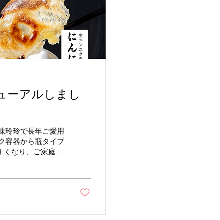
ューアルしまし
味玲玲で長年ご愛用
ク容器から瓶タイプ
すくなり、ご家庭で
ん、チャーハンや炒
だけます😊 いつ
製調味料。 ぜひこ