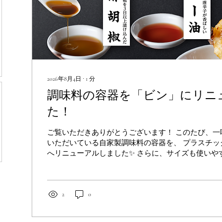
2026年8月4日
∙
1
分
調味料の容器を「ビン」にリニ
た！
ご覧いただきありがとうございます！ このたび、一
いただいている自家製調味料の容器を、 プラスチッ
へリニューアルしました✨ さらに、サイズも使いや
も保管しやすい仕様になっています。 餃子はもちろ
め物、お豆腐など、さまざまなお料理にもお使いいた
もの食卓をさらに美味しくしてくれる一味玲玲の自家
の機会にお試しください！
2
0