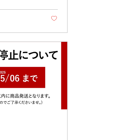
。 ご不便をおかけ
す。 暑い日が続い
しください😊 お