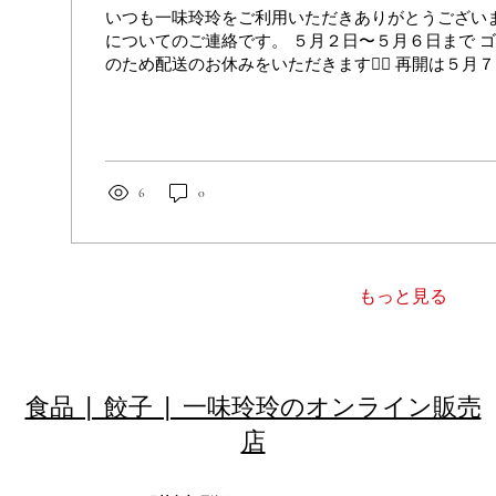
いつも一味玲玲をご利用いただきありがとうございま
についてのご連絡です。 ５月２日〜５月６日まで 
のため配送のお休みをいただきます🙇‍♀️ 再開は５
のでご注意ください。 （５月７日から営業日３日以
す） 大変ご不便をおかけいたしますが、何卒よろし
6
0
もっと見る
食品 | 餃子 | 一味玲玲のオンライン販売
店