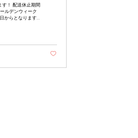
す！ 配送休止期間
ゴールデンウィーク
月７日からとなります
内の発送となりま
くお願い致します。