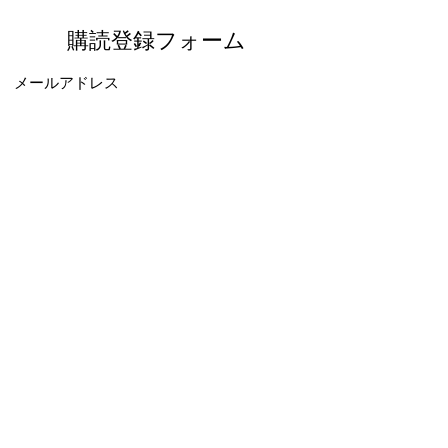
購読登録フォーム
送信する
ichimi.6666@gmail.com
電話：03-6452-8873
(店舗予約は受け付けておりません。
)
Fax：03-6452-8873
東京都港区新橋3-19-2
©2020 by 一味玲玲。