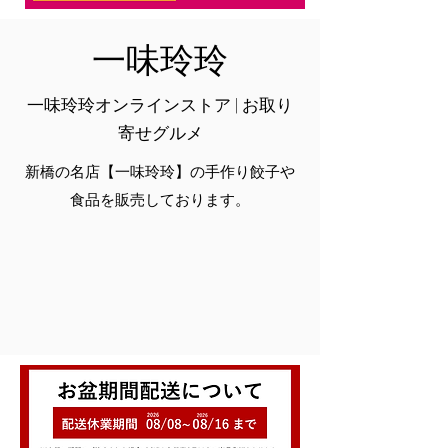
一味玲玲
一味玲玲オンラインストア | お取り
寄せグルメ
新橋の名店【一味玲玲】の手作り餃子や
食品を販売しております。