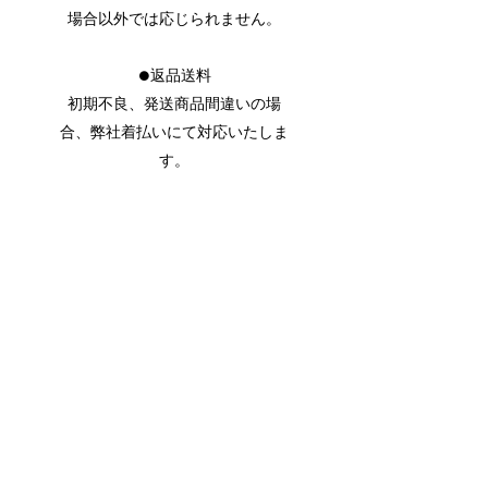
場合以外では応じられません。
●返品送料
初期不良、発送商品間違いの場
合、弊社着払いにて対応いたしま
す。
食品 | 餃子 | 一味玲玲のオンライン販売店
購読登録フォーム
送信する