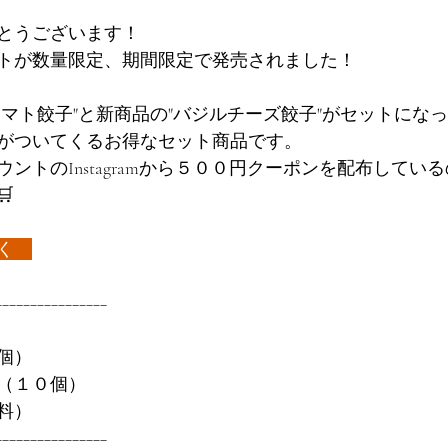
とうございます！
トが数量限定、期間限定で発売されました！
トマト餃子"と新商品の"バジルチーズ餃子"がセットにな
がついてくるお得なセット商品です。
ントのInstagramから５００円クーポンを配布してい

く
−−−−−−−−−−−−−−−−
個）
（１０個）
料）
−−−−−−−−−−−−−−−−