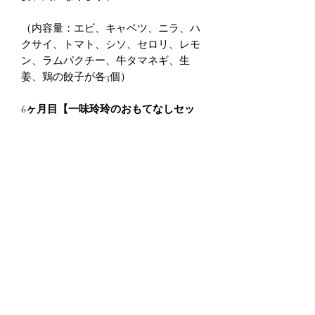
（内容量：エビ、キャベツ、ニラ、ハ
クサイ、トマト、シソ、セロリ、レモ
ン、ラムパクチー、牛タマネギ、生
姜、鶏の餃子が各3個）
6ヶ月目【一味玲玲のおもてなしセッ
ト】
最後は、一味玲玲の餃子、麻婆豆腐の
素、きのこ火鍋麻辣湯、特大豚まんと
お好きな餃子1種を含めた一味玲玲のお
すすめの詰め合わせになります。
餃子だけではない一味玲玲の魅力を最
後に味わっていただきたいです。
お好きな餃子を1種類選ぶことができま
すので、今まで食べて一番美味しかっ
た餃子を追加でお選びください！
（内容量：キャベツ餃子10個・赤麻婆