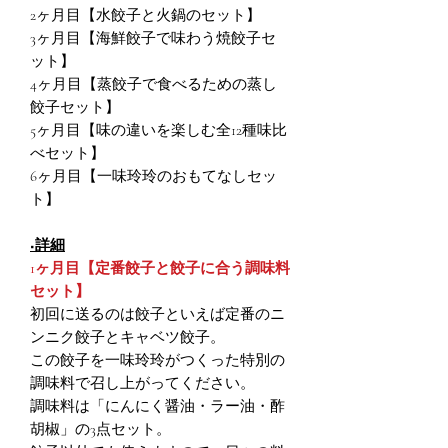
2ヶ月目【水餃子と火鍋のセット】
3ヶ月目【海鮮餃子で味わう焼餃子セ
ット】
4ヶ月目【蒸餃子で食べるための蒸し
餃子セット】
5ヶ月目【味の違いを楽しむ全12種味比
べセット】
6ヶ月目【一味玲玲のおもてなしセッ
ト】
■詳細
1ヶ月目【定番餃子と餃子に合う調味料
セット】
初回に送るのは餃子といえば定番のニ
ンニク餃子とキャベツ餃子。
この餃子を一味玲玲がつくった特別の
調味料で召し上がってください。
調味料は「にんにく醤油・ラー油・酢
胡椒」の3点セット。