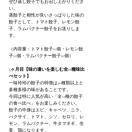
ぜひ蒸し餃子でもお召し上がりくださ
い。
蒸餃子と相性が良いさっぱりした味の
餃子として、トマト餃子、レモン餃
子、ラムパクチー餃子をお送りしま
す。
（内容量：トマト餃子10個・レモン餃
子10個・ラムパクチー餃子10個）
5ヶ月目【味の違いを楽しむ全12種味比
べセット】
一味玲玲の餃子の特徴は20種類以上と
多種多様の味があることです。
今回は特に人気が高い「全12種の餃子
の食べ比べ」をお楽しみください。
餃子の中身はエビ、キャベツ、ニラ、
ハクサイ、トマト、シソ、セロリ、レ
モン、ラムパクチー、牛タマネギ、生
姜、鶏になります。