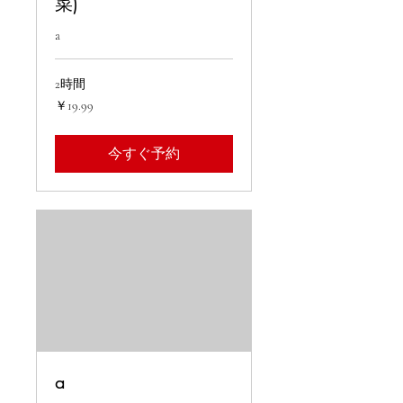
菜)
a
2時間
19.99
￥19.99
円
今すぐ予約
a