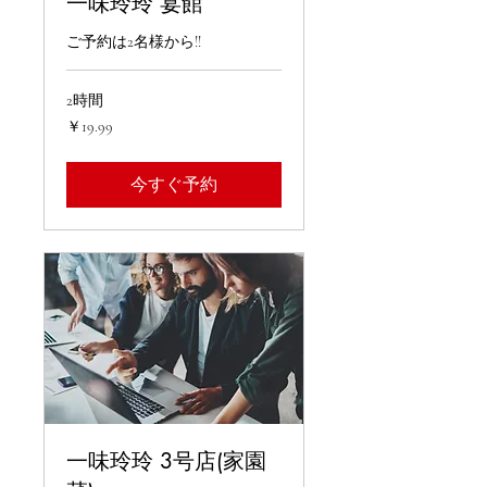
一味玲玲 宴館
ご予約は2名様から!!
2時間
19.99
￥19.99
円
今すぐ予約
一味玲玲 3号店(家園