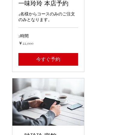
一味玲玲 本店予約
4名様からコースのみのご注文
のみとなります。
2時間
22,000
￥22,000
円
今すぐ予約