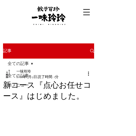
記事
全ての記事
一味玲玲
全ての記事
2022年5月9日
読了時間: 1分
新コース『点心お任せコ
新メニュー
ース』はじめました。