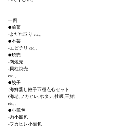
一例
●前菜
-よだれ取り etc,,
●本菜
-エビチリ etc,,
●焼売
-肉焼売
-貝柱焼売
etc,,
●餃子
-海鮮蒸し餃子五種点心セット
(海老,フカヒレ,ホタテ,牡蠣,三鮮)
etc,,
●小籠包
-肉小籠包
-フカヒレ小籠包