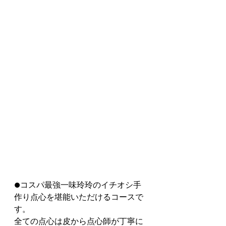
●コスパ最強一味玲玲のイチオシ手
作り点心を堪能いただけるコースで
す。
全ての点心は皮から点心師が丁寧に