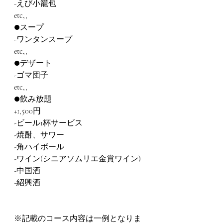
-えび小籠包
etc,,
●スープ
-ワンタンスープ
etc,,
●デザート
-ゴマ団子 
etc,,
●飲み放題
+1,500円
-ビール1杯サービス
-焼酎、サワー
-角ハイボール
-ワイン(シニアソムリエ金賞ワイン)
-中国酒
-紹興酒
※記載のコース内容は一例となりま