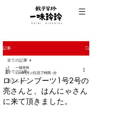
記事
全ての記事
一味玲玲
全ての記事
2021年3月28日
読了時間: 1分
ロンドンブーツ1号2号の
新メニュー
亮さんと、はんにゃさん
に来て頂きました。