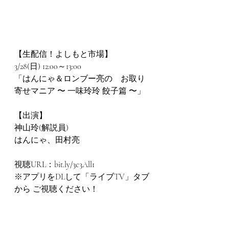
【生配信！よしもと市場】
3/28(日) 12:00～13:00
「はんにゃ＆ロンブー亮の　お取り
寄せマニア 〜 一味玲玲 餃子篇 〜」
【出演】
神山玲(解説員)
はんにゃ、田村亮
視聴URL：bit.ly/3c3All1
※アプリをDLして「ライブTV」タブ
から ご視聴ください！